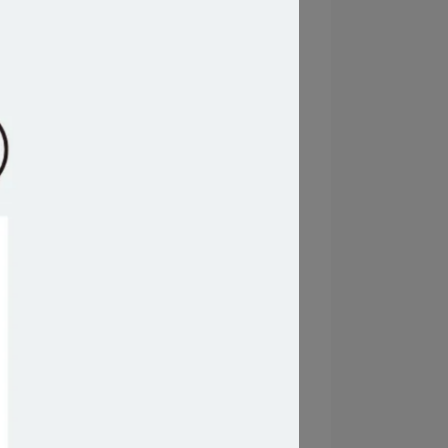
根沛旺液態有機質肥料
調節免疫
銷售破萬
抑制病菌
全面拔針
提升畜牧業競爭
家畜免疫力
活力旺微生物飼料添加劑
施博特機能性飼料添加劑
細菌+真菌
農用微生物
文蛤死亡原因
清除池中有害物質
短小芽孢桿菌D5
產生益生素的益生菌
腸膜明串珠菌
B4菌株
益生菌
改善養殖環境