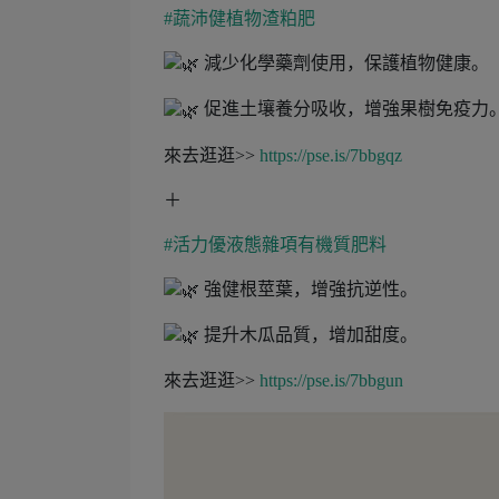
#蔬沛健植物渣粕肥
減少化學藥劑使用，保護植物健康。
促進土壤養分吸收，增強果樹免疫力
來去逛逛>>
https://pse.is/7bbgqz
＋
#活力優液態雜項有機質肥料
強健根莖葉，增強抗逆性。
提升木瓜品質，增加甜度。
來去逛逛>>
https://pse.is/7bbgun