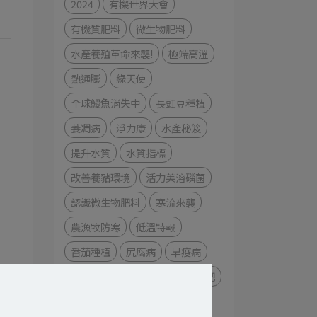
2024
有機世界大會
有機質肥料
微生物肥料
水產養殖革命來襲!
極端高溫
熱通膨
綠天使
全球鰻魚消失中
長豇豆種植
萎凋病
淨力康
水產秘笈
提升水質
水質指標
改善養豬環境
活力美溶磷菌
認識微生物肥料
寒流來襲
農漁牧防寒
低溫特報
番茄種植
尻腐病
早疫病
藥物敏感性
蔬沛健植物渣粕肥
香蕉園的噩夢
黃葉病