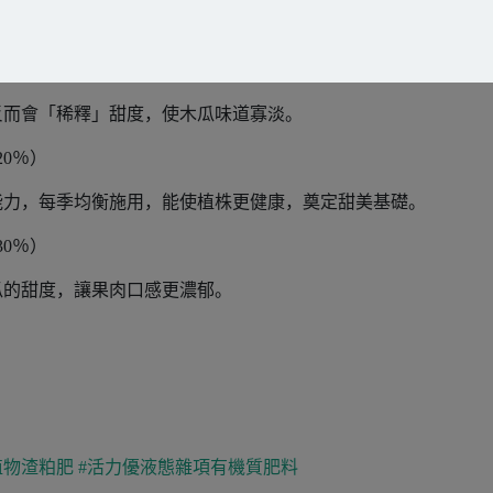
30％）
反而會「稀釋」甜度，使木瓜味道寡淡。
20％）
能力，每季均衡施用，能使植株更健康，奠定甜美基礎。
30％）
瓜的甜度，讓果肉口感更濃郁。
植物渣粕肥
#活力優液態雜項有機質肥料