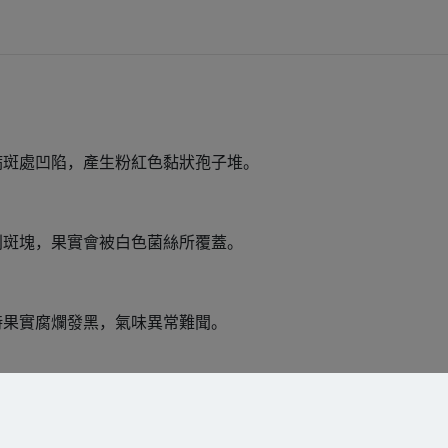
病斑處凹陷，產生粉紅色黏狀孢子堆。
則斑塊，果實會被白色菌絲所覆蓋。
時果實腐爛發黑，氣味異常難聞。
時會形成穿孔或裂開，並造成果腐。