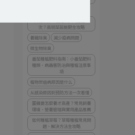
提升稳定率不踩雷
高丽菜苗种植完后多久施肥一
次？高丽菜苗施肥全攻略
養雞除臭
減少疫病問題
微生物除臭
番茄種植肥料指南：小番茄肥料
種類、病蟲害防治與種植注意事
項
植物炭疽病原因是什么
从感染原因到预防方法一次看懂
蛋雞要怎麼養才高產？常見飼養
環境、營養管理與實用產品推薦
如何種植草莓？草莓種植常見問
題、解決方法全攻略