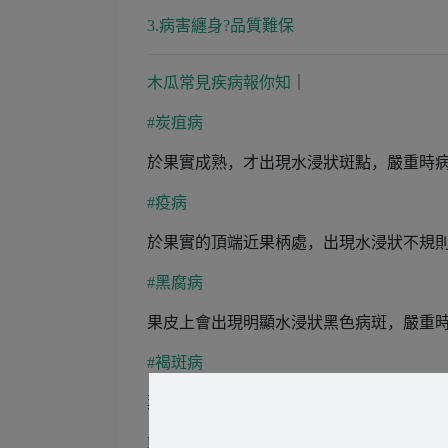
3.病害纏身?品質難保
木瓜常見疾病報你知
｜
#炭疽病
於果實成熟，才出現水浸狀斑點，嚴重時
#疫病
於果實的頂端近果柄處，出現水浸狀不規
#黑腐病
果皮上會出現明顯水浸狀黑色病斑，嚴重
#褐斑病
葉片會出現淺褐色或灰褐色圓形斑，嚴重
POINT