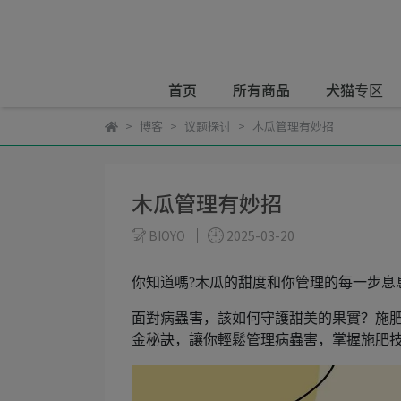
首页
所有商品
犬猫专区
博客
议题探讨
木瓜管理有妙招
木瓜管理有妙招
BIOYO
2025-03-20
你知道嗎?木瓜的甜度和你管理的每一步息息相
面對病蟲害，該如何守護甜美的果實？施
金秘訣，讓你輕鬆管理病蟲害，掌握施肥技