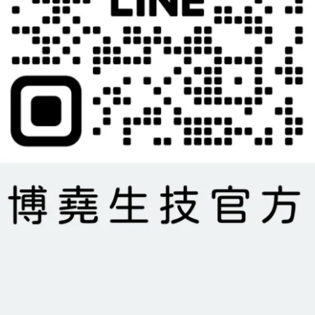
一次，採用pH值6.0-7.0之砂質土壤最理想，此外充足的陽光