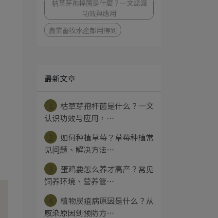
枯草芽孢桿菌是什麼？一文認識
功效與應用
農業畜牧水產都用得到
最新文章
1
枯草芽孢杆菌是什么？一文
认识功效与应用，⋯
2
如何种植草莓？草莓种植常
见问题、解决方法⋯
3
蛋鸡要怎么养才高产？常见
饲养环境、营养管⋯
4
植物炭疽病原因是什么？从
感染原因到预防方⋯