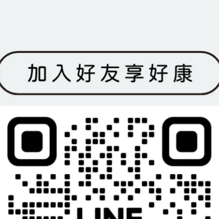
定期清除病葉和病果，杜絕病原擴散。