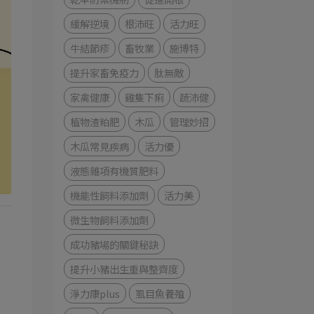
緩解逆境
根沛旺
活力旺
牛結節疹
畜牧業
施博特
提升家畜免疫力
肽無敵
家禽健康
雞隻下痢
蔬沛健
植物渣粕肥
木瓜
管理妙招
木瓜常見疾病
活力優
液態雜項有機質肥料
機能性飼料添加劑
活力美
微生物飼料添加劑
成功豬場的關鍵秘訣
提升小豬出生重與整齊度
淨力康plus
虱目魚養殖