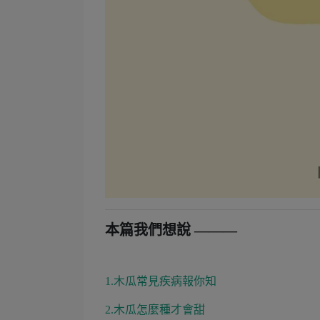
本篇我們想說 ———
1.木瓜常見疾病報你知
2.木瓜怎麼種才會甜