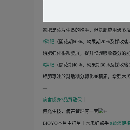
水份管理也很重要。
#氮肥
（開花期40％、幼果期30％及採收後
氮肥是葉片生長的推手，但氮肥施用過多
#磷肥
（開花期60％、幼果期20％及採收後
磷肥強化根系發展，提升整體吸收養分的
#鉀肥
（開花期40％、幼果期30％及採收後
鉀肥專注於幫助糖分轉化並積累，增強木
—
病害纏身?品質難保
｜
博堯生技，病害管理有一套
BIOYO本月主打星｜木瓜好幫手
#蔬沛健