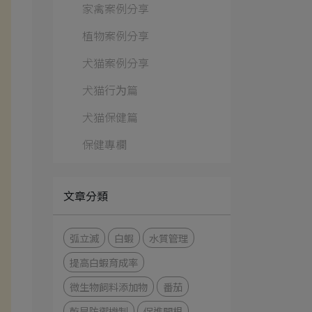
家禽案例分享
植物案例分享
犬猫案例分享
犬猫行为篇
犬猫保健篇
保健專欄
文章分類
弧立滅
白蝦
水質管理
提高白蝦育成率
微生物飼料添加物
番茄
乾旱防禦機制
促進開根