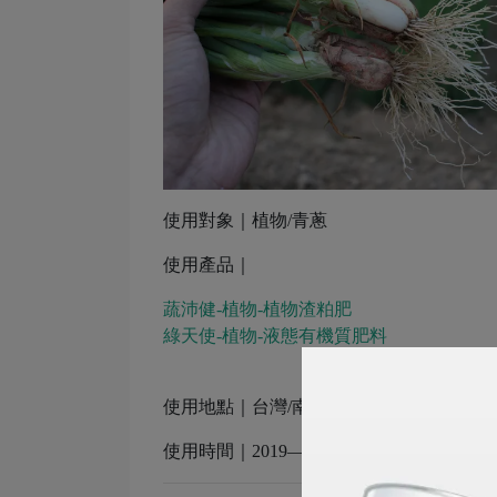
使用對象｜植物/青蔥
使用產品｜
蔬沛健-植物-植物渣粕肥
綠天使-植物-液態有機質肥料
使用地點｜台灣/南區/嘉義/中埔/林興旺
使用時間｜2019— 持續使用