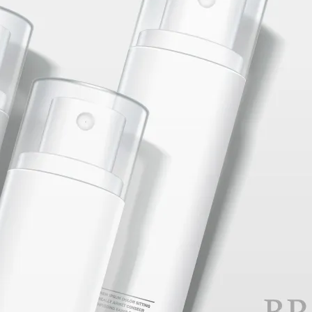
季皆可種植，農曆年間的蔥又為品質最佳時期。而種植時，氣候
的蔥農因聽聞朋友使用博堯產品後覺得成效良好，因此此次便也
的種植。