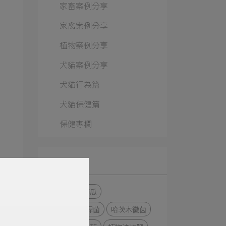
家畜案例分享
家禽案例分享
植物案例分享
犬貓案例分享
犬貓行為篇
犬貓保健篇
保健專欄
Categories
蔬沛健
櫛瓜
貝萊斯芽孢桿菌
哈茨木黴菌