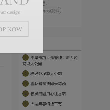
活力美溶磷菌
根沛旺液態有機質肥料
巨峰葡萄
Latest
1
不是奇蹟，是管理：職人葡
萄術大公開
2
種好茶秘訣大公開
3
雲林崙背鄉陽光蒜頭
4
春風田園用心種番茄
5
大湖無毒特級草莓