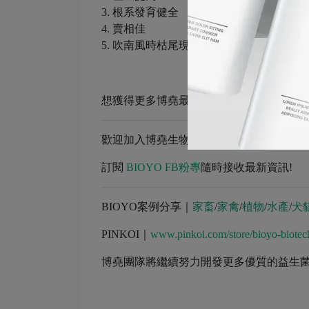
3. 根系發育健全
4. 賣相佳
5. 吹南風時枯尾現象不再發生
想獲得更多博堯最新消息嗎?立即加入官方LI
歡迎加入博堯生物科技官方
LINE
訂閱
BIOYO FB粉專
隨時接收最新資訊!
BIOYO案例分享｜
家畜
/
家禽
/
植物
/
水產
/
犬
PINKOI｜
www.pinkoi.com/store/bioyo-biotec
博堯團隊將繼續努力開發更多優質的益生