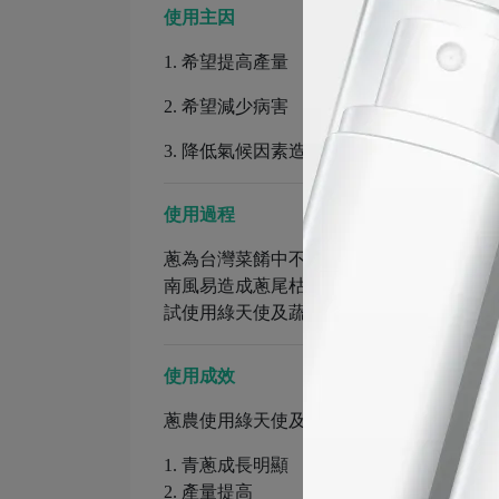
使用主因
1. 希望提高產量
2. 希望減少病害
3. 降低氣候因素造成的作物傷害
使用過程
蔥為台灣菜餚中不可或缺的食材之一，四
南風易造成蔥尾枯萎的現象，而公司附近
試使用綠天使及蔬沛健互相搭配進行青蔥
使用成效
蔥農使用綠天使及蔬沛健後
1. 青蔥成長明顯
2. 產量提高