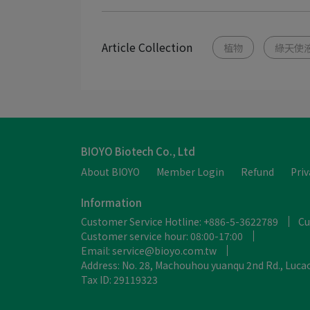
Article Collection
植物
綠天使
BIOYO Biotech Co., Ltd
About BIOYO
Member Login
Refund
Priv
Information
Customer Service Hotline: +886-5-3622789
Cu
Customer service hour: 08:00-17:00
Email: service@bioyo.com.tw
Address: No. 28, Machouhou yuanqu 2nd Rd., Lucao
Tax ID: 29119323