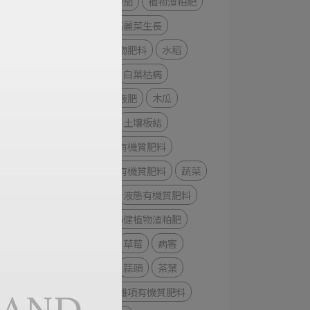
植物
小番茄
植物渣粕肥
活力美
高麗菜生長
溶磷菌微生物肥料
水稻
收成改善
白葉枯病
液態有機質液肥
木瓜
長期施作
土壤板結
活力美液態有機質肥料
吹
綠天使液態有機質肥料
蔬菜
嘗
根部發育
液態有機質肥料
青蔥
蔬沛健植物渣粕肥
愛文芒果
草莓
病害
氣候變遷
蒜頭
茶葉
活力優液態雜項有機質肥料