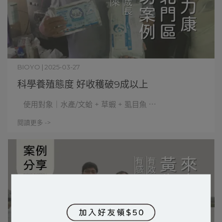
BIOYO | 2025-03-27
科學養殖態度 好收穫破9成以上
使用對象｜水產/文蛤 + 草蝦 + 虱目魚 ⋯
閱讀更多 ->