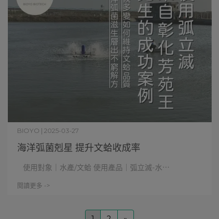
BIOYO | 2025-03-27
海洋弧菌剋星 提升文蛤收成率
使用對象｜水產/文蛤 使用產品｜弧立滅-水⋯
閱讀更多 ->
1
2
»