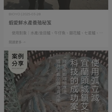
BIOYO | 2025-03-28
蝦愛鮮水產養殖秘笈
使用對象｜水產/金目鱸、午仔魚、銀花鱸、七星鱸、⋯
閱讀更多 ->