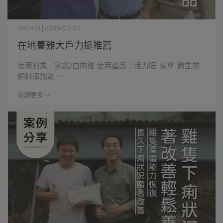
BIOYO | 2025-03-27
在地養雞大戶力挺推薦
使用對象｜家禽/白肉雞 使用產品｜活力旺-家禽-微生物
飼料添加劑 ⋯
閱讀更多 ->