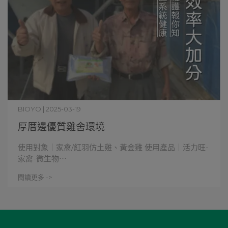
BIOYO | 2025-03-19
厚厝邊優質雞舍環境
使用對象｜家禽/紅羽仿土雞、黃金雞 使用產品｜活力旺-
家禽-微生物⋯
閱讀更多 ->