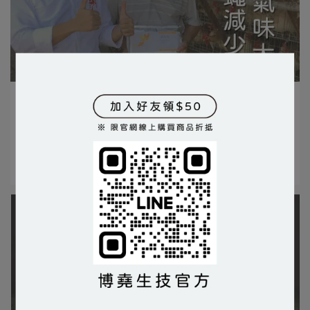
BIOYO | 2025-03-27
雞舍告別擾人蚊蠅
使用對象｜家禽/紅羽、黑羽種雞 使用產品｜⋯
閱讀更多 ->