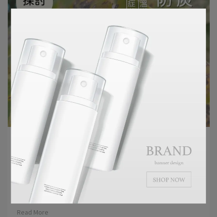
BIOYO | 2025-12-03
植物炭疽病原因是什麼？從感染原因到預防
方法一次看懂
炭疽病（Anthracnose）是台灣各類作物中最常見、也最
容易在高⋯
Read More