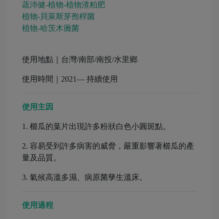
蔬沛健-植物-植物渣粕肥
植物-貝萊斯芽孢桿菌
植物-哈茨木黴菌
使用地點｜台灣/南部/南投/水里鄉
使用時間｜2021— 持續使用
使用主因
1. 櫛瓜的葉片出現許多粉狀白色小圓斑點。
2. 容易受到許多病害的威脅，嚴重影響著櫛瓜的產
量及品質。
3. 氣候高溫多濕、病原菌孳生溫床。
使用過程