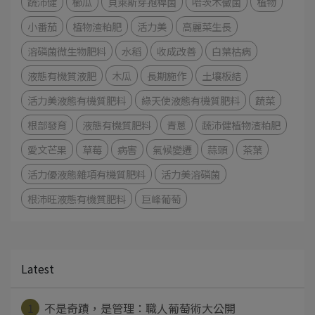
蔬沛健
櫛瓜
貝萊斯芽孢桿菌
哈茨木黴菌
植物
小番茄
植物渣粕肥
活力美
高麗菜生長
溶磷菌微生物肥料
水稻
收成改善
白葉枯病
液態有機質液肥
木瓜
長期施作
土壤板結
活力美液態有機質肥料
綠天使液態有機質肥料
蔬菜
根部發育
液態有機質肥料
青蔥
蔬沛健植物渣粕肥
愛文芒果
草莓
病害
氣候變遷
蒜頭
茶葉
活力優液態雜項有機質肥料
活力美溶磷菌
根沛旺液態有機質肥料
巨峰葡萄
Latest
1
不是奇蹟，是管理：職人葡萄術大公開