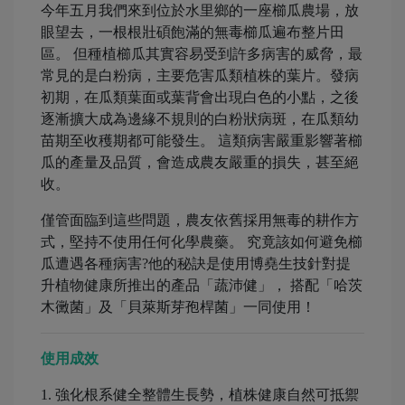
今年五月我們來到位於水里鄉的一座櫛瓜農場，放
眼望去，一根根壯碩飽滿的無毒櫛瓜遍布整片田
區。 但種植櫛瓜其實容易受到許多病害的威脅，最
常見的是白粉病，主要危害瓜類植株的葉片。發病
初期，在瓜類葉面或葉背會出現白色的小點，之後
逐漸擴大成為邊緣不規則的白粉狀病斑，在瓜類幼
苗期至收穫期都可能發生。 這類病害嚴重影響著櫛
瓜的產量及品質，會造成農友嚴重的損失，甚至絕
收。
僅管面臨到這些問題，農友依舊採用無毒的耕作方
式，堅持不使用任何化學農藥。 究竟該如何避免櫛
瓜遭遇各種病害?他的秘訣是使用博堯生技針對提
升植物健康所推出的產品「蔬沛健」， 搭配「哈茨
木黴菌」及「貝萊斯芽孢桿菌」一同使用！
使用成效
1. 強化根系健全整體生長勢，植株健康自然可抵禦