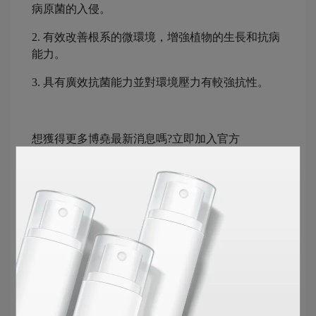
病原菌的入侵。
2. 有效改善根系的微環境，增強植物的生長和抗病
能力。
3. 具有廣效抗菌能力並對環境壓力有較強抗性。
想獲得更多博堯最新消息嗎?立即加入官方
LINE>>>
歡迎加入
歡迎加入博堯生物科技官方
LINE
訂閱
BIOYO FB粉專
隨時接收最新資訊!
BIOYO案例分享｜
家畜
/
家禽
/
植物
/
水產
/
犬貓
PINKOI｜
www.pinkoi.com/store/bioyo-biotech