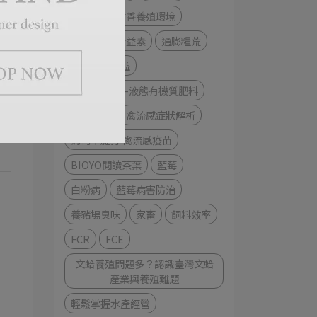
益生菌
改善養殖環境
益生素
合益素
通膨糧荒
提升經濟效益
活力美-植物-液態有機質肥料
缺蛋危機
禽流感症狀解析
為何不施打 禽流感疫苗
BIOYO閱讀茶葉
藍莓
白粉病
藍莓病害防治
養豬場臭味
家畜
飼料效率
FCR
FCE
文蛤養殖問題多？認識臺灣文蛤
產業與養殖難題
輕鬆掌握水產經營