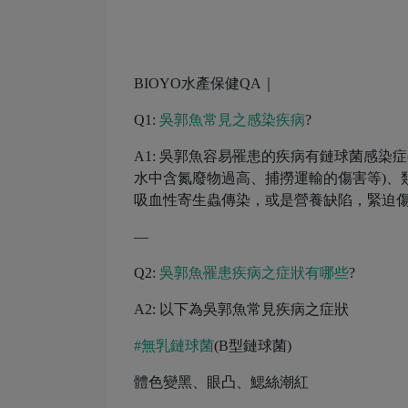
BIOYO水產保健QA｜
Q1:
吳郭魚常見之感染疾病
?
A1: 吳郭魚容易罹患的疾病有鏈球菌感染
水中含氮廢物過高、捕撈運輸的傷害等)、
吸血性寄生蟲傳染，或是營養缺陷，緊迫傷
—
Q2:
吳郭魚罹患疾病之症狀有哪些
?
A2: 以下為吳郭魚常見疾病之症狀
#無乳鏈球菌
(B型鏈球菌)
體色變黑、眼凸、鰓絲潮紅