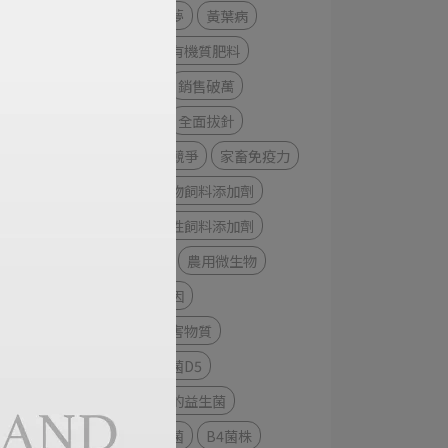
香蕉園的噩夢
黃葉病
根沛旺液態有機質肥料
調節免疫
銷售破萬
。
抑制病菌
全面拔針
，
提升畜牧業競爭
家畜免疫力
活力旺微生物飼料添加劑
施博特機能性飼料添加劑
細菌+真菌
農用微生物
文蛤死亡原因
清除池中有害物質
短小芽孢桿菌D5
產生益生素的益生菌
腸膜明串珠菌
B4菌株