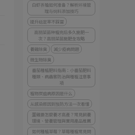
白虾养殖如何准备？解析环境管
理与饲料添加技巧
提升稳定率不踩雷
高丽菜苗种植完后多久施肥一
次？高丽菜苗施肥全攻略
養雞除臭
減少疫病問題
微生物除臭
番茄種植肥料指南：小番茄肥料
種類、病蟲害防治與種植注意事
項
植物炭疽病原因是什么
从感染原因到预防方法一次看懂
蛋雞要怎麼養才高產？常見飼養
環境、營養管理與實用產品推薦
如何種植草莓？草莓種植常見問