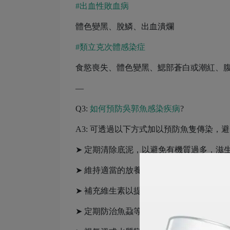
#出血性敗血病
體色變黑、脫鱗、出血潰爛
#類立克次體感染症
食慾喪失、體色變黑、鰓部蒼白或潮紅、
—
Q3:
如何預防吳郭魚感染疾病
?
A3: 可透過以下方式加以預防魚隻傳染，
➤ 定期清除底泥，以避免有機質過多，滋
➤ 維持適當的放養密度，避免魚群過度擁
➤ 補充維生素以提高抗病力
➤ 定期防治魚蝨等寄生蟲，以減少病菌侵