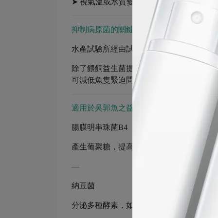
➤ 視氣溫或水質變化調整餵飼量
抑制病原菌的關鍵
｜
水產試驗所經由試驗證實，益生菌可改善
除了餵飼益生菌提升魚隻免疫力，幫助成
可減低魚隻緊迫問題。
適用於吳郭魚之益菌
｜
腸膜明串珠菌B4
產生葡聚糖，提高養殖效率。
—
納豆菌
分泌多種酵素，如蛋白質分解酶、澱粉分