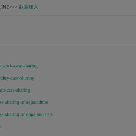
NE>>>
歡迎加入
estock-case-sharing
ultry-case-sharing
nt-case-sharing
se-sharing-of-aquaculture
se-sharing-of-dogs-and-cats
h