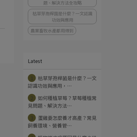
題、解決方法全攻略
枯草芽孢桿菌是什麼？一文認識
功效與應用
農業畜牧水產都用得到
Latest
1
枯草芽孢桿菌是什麼？一文
認識功效與應用，⋯
2
如何種植草莓？草莓種植常
見問題、解決方法⋯
3
蛋雞要怎麼養才高產？常見
飼養環境、營養管⋯