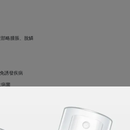
腹部略腫脹、脫鱗
避免誘發疾病
生病菌
擠
入感染