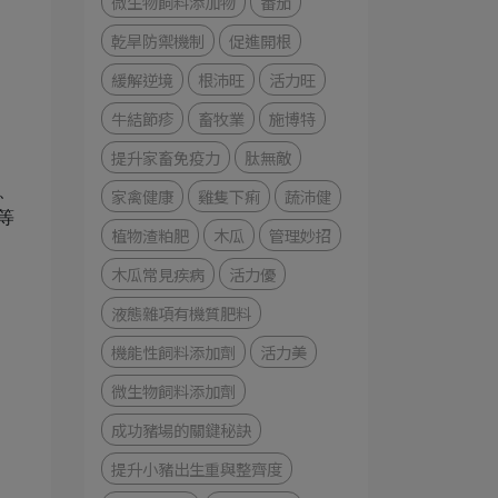
微生物飼料添加物
番茄
乾旱防禦機制
促進開根
緩解逆境
根沛旺
活力旺
牛結節疹
畜牧業
施博特
提升家畜免疫力
肽無敵
、
家禽健康
雞隻下痢
蔬沛健
等
植物渣粕肥
木瓜
管理妙招
木瓜常見疾病
活力優
液態雜項有機質肥料
機能性飼料添加劑
活力美
微生物飼料添加劑
成功豬場的關鍵秘訣
提升小豬出生重與整齊度