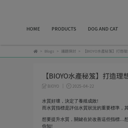
HOME
PRODUCTS
DOG AND CAT
Blogs
議題探討
【BIOYO水產秘笈】打造
【BIOYO水產秘笈】打造理
BIOYO
2025-04-22
水質好壞，決定了養殖成敗!
而水質指標是評估水質狀況的重要標準，其
想要提升水質，關鍵在於改善這些指標…想
你知!