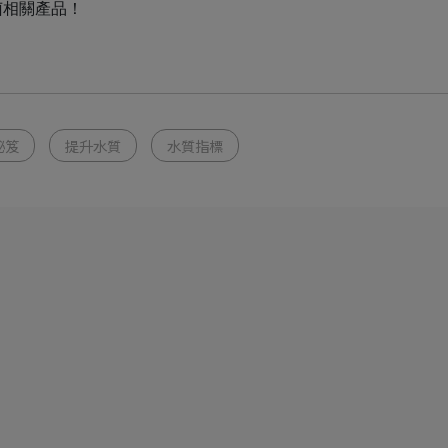
菌相關產品！
秘笈
提升水質
水質指標