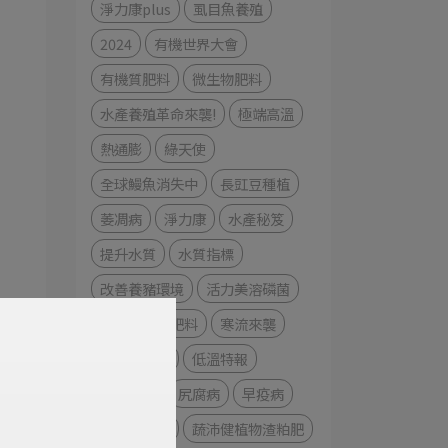
淨力康plus
虱目魚養殖
2024
有機世界大會
有機質肥料
微生物肥料
水產養殖革命來襲!
極端高溫
熱通膨
綠天使
全球鰻魚消失中
長豇豆種植
萎凋病
淨力康
水產秘笈
提升水質
水質指標
改善養豬環境
活力美溶磷菌
認識微生物肥料
寒流來襲
農漁牧防寒
低溫特報
番茄種植
尻腐病
早疫病
藥物敏感性
蔬沛健植物渣粕肥