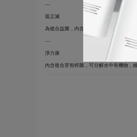
—
弧立滅
為複合益菌，內含短小芽孢桿菌D5，可有
—
淨力康
內含複合芽孢桿菌，可分解水中有機物，維