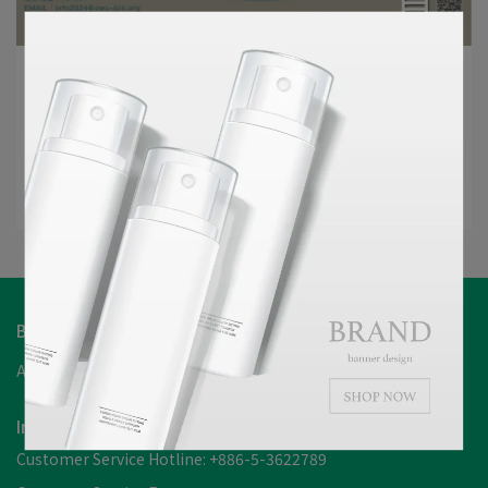
BIOYO | 2025-04-21
2024有機世界大會首度在台舉行
你知道嗎？ 有機農業的未來就在嘉義！ 今年12月，來自
61國的頂尖專家⋯
Read More
BIOYO Biotech Co., Ltd
About BIOYO
Member Login
Refund
Privacy
Terms
Information
Customer Service Hotline: +886-5-3622789