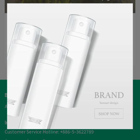
BIOYO | 2025-04-22
香蕉園的噩夢!黃葉病肆虐
你知道嗎?全球香蕉產區正飽受著 黃葉病的威脅! 該如何應
對黃葉病⁉目前我們可以⋯
Read More
BIOYO Biotech Co., Ltd
About BIOYO
Member Login
Refund
Privacy
Terms
Information
Customer Service Hotline: +886-5-3622789