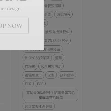
益生菌
改善養殖環境
益生素
合益素
通膨糧荒
提升經濟效益
活力美-植物-液態有機質肥料
缺蛋危機
禽流感症狀解析
為何不施打 禽流感疫苗
BIOYO閱讀茶葉
藍莓
白粉病
藍莓病害防治
養豬場臭味
家畜
飼料效率
FCR
FCE
文蛤養殖問題多？認識臺灣文蛤
產業與養殖難題
輕鬆掌握水產經營