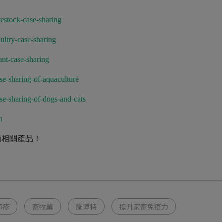
estock-case-sharing
ultry-case-sharing
nt-case-sharing
se-sharing-of-aquaculture
se-sharing-of-dogs-and-cats
h
菌相關產品！
節疹
畜牧業
施博特
提升家畜免疫力