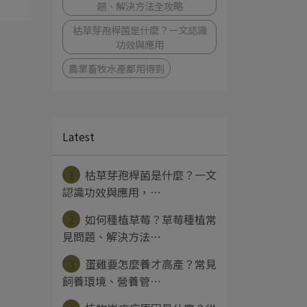
題、解決方法全攻略
枯草芽孢桿菌是什麼？一文認識
功效與應用
農業畜牧水產都用得到
Latest
1
枯草芽孢桿菌是什麼？一文
認識功效與應用，⋯
2
如何種植草莓？草莓種植常
見問題、解決方法⋯
3
蛋雞要怎麼養才高產？常見
飼養環境、營養管⋯