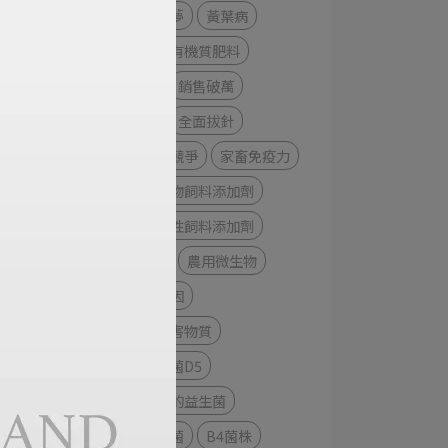
香蕉園的噩夢
黃葉病
根沛旺液態有機質肥料
調節免疫
銷售破萬
抑制病菌
全面拔針
提升畜牧業競爭
家畜免疫力
活力旺微生物飼料添加劑
施博特機能性飼料添加劑
細菌+真菌
農用微生物
文蛤死亡原因
清除池中有害物質
短小芽孢桿菌D5
產生益生素的益生菌
腸膜明串珠菌
B4菌株