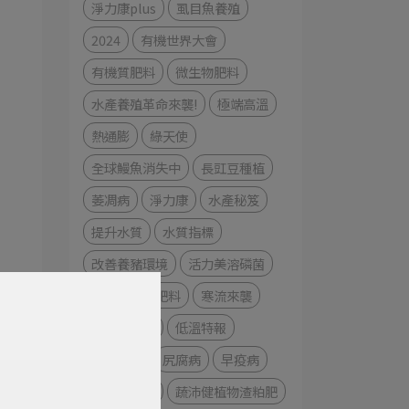
淨力康plus
虱目魚養殖
2024
有機世界大會
有機質肥料
微生物肥料
水產養殖革命來襲!
極端高溫
熱通膨
綠天使
全球鰻魚消失中
長豇豆種植
萎凋病
淨力康
水產秘笈
提升水質
水質指標
改善養豬環境
活力美溶磷菌
認識微生物肥料
寒流來襲
農漁牧防寒
低溫特報
番茄種植
尻腐病
早疫病
藥物敏感性
蔬沛健植物渣粕肥