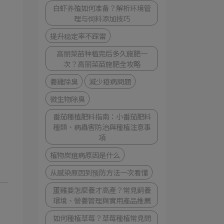
白虾养殖如何准备？解析环境管
理与饲料添加技巧
提升稳定率不踩雷
高丽菜苗种植完后多久施肥一
次？高丽菜苗施肥全攻略
養雞除臭
減少疫病問題
微生物除臭
番茄種植肥料指南：小番茄肥料
種類、病蟲害防治與種植注意事
項
植物炭疽病原因是什么
从感染原因到预防方法一次看懂
蛋雞要怎麼養才高產？常見飼養
環境、營養管理與實用產品推薦
如何種植草莓？草莓種植常見問