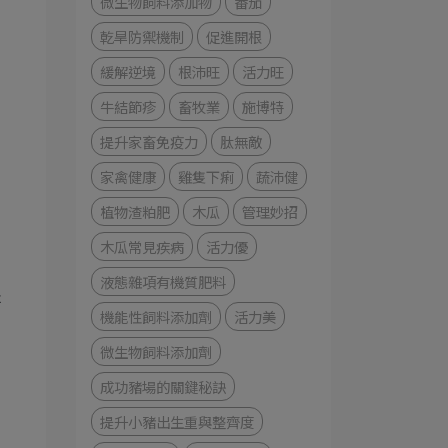
微生物飼料添加物
番茄
乾旱防禦機制
促進開根
緩解逆境
根沛旺
活力旺
牛結節疹
畜牧業
施博特
提升家畜免疫力
肽無敵
家禽健康
雞隻下痢
蔬沛健
植物渣粕肥
木瓜
管理妙招
木瓜常見疾病
活力優
液態雜項有機質肥料
是
機能性飼料添加劑
活力美
微生物飼料添加劑
成功豬場的關鍵秘訣
提升小豬出生重與整齊度