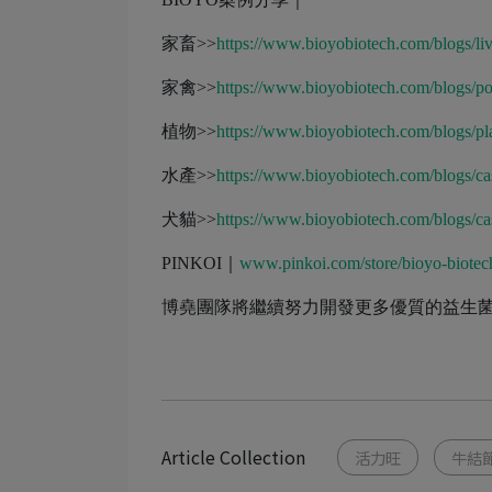
家畜>>
https://www.bioyobiotech.com/blogs/liv
家禽>>
https://www.bioyobiotech.com/blogs/po
植物>>
https://www.bioyobiotech.com/blogs/pla
水產>>
https://www.bioyobiotech.com/blogs/ca
犬貓>>
https://www.bioyobiotech.com/blogs/ca
PINKOI｜
www.pinkoi.com/store/bioyo-biotec
博堯團隊將繼續努力開發更多優質的益生
Article Collection
活力旺
牛結