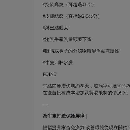
#突發高燒（可超過41°C）
#皮膚結節（直徑約2-5公分）
#淋巴結腫大
#泌乳牛產乳量顯著下降
#眼睛或鼻子的分泌物轉變為黏液膿性
#牛隻四肢水腫
POINT
牛結節疹潛伏期約28天，發病率可達10%
在疫苗接種成本增加及貿易限制的情況下
—
為牛隻打造保護屏障
｜
輕鬆提升家畜免疫力 改善環境從現在開始!