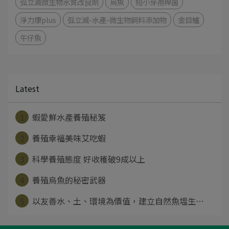
弧立滅微生物水質改良劑
烏魚
短小芽孢桿菌
淨力康plus
弧立滅-水產-微生物飼料添加物
金目鱸
午仔魚
Latest
1
蝦愛鮮水產養殖秘笈
2
養殖幸福美味艾吃蝦
3
科學養殖態度 好收穫破9成以上
4
養殖烏魚的秘密武器
5
以友善水、土、環境為價值，建立自然魚塭生⋯