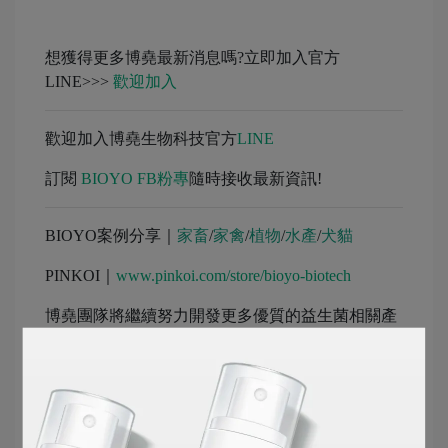
想獲得更多博堯最新消息嗎?立即加入官方
LINE>>>
歡迎加入
歡迎加入博堯生物科技官方
LINE
訂閱
BIOYO FB粉專
隨時接收最新資訊!
BIOYO案例分享｜
家畜
/
家禽
/
植物
/
水產
/
犬貓
PINKOI｜
www.pinkoi.com/store/bioyo-biotech
博堯團隊將繼續努力開發更多優質的益生菌相關產
品！