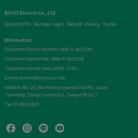
BIOYO Biotech Co., Ltd
About BIOYO
Member Login
Refund
Privacy
Terms
Information
Customer Service Hotline: +886-5-3622789
Customer Service Fax: +886-5-3622788
Customer service hour: 08:00-17:00
Email: service@bioyo.com.tw
Address: No. 28, Machouhou yuanqu 2nd Rd., Lucao
Township, Chiayi County 611, Taiwan (R.O.C.)
Tax ID: 29119323