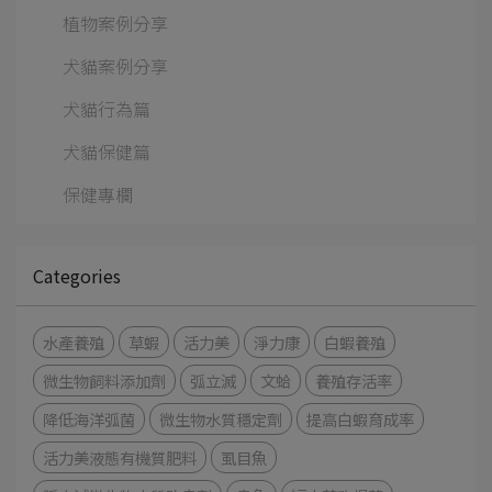
植物案例分享
犬貓案例分享
犬貓行為篇
犬貓保健篇
保健專欄
Categories
水產養殖
草蝦
活力美
淨力康
白蝦養殖
微生物飼料添加劑
弧立滅
文蛤
養殖存活率
降低海洋弧菌
微生物水質穩定劑
提高白蝦育成率
活力美液態有機質肥料
虱目魚