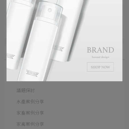
Article Collection
活力美
白蝦養殖
微生物飼料添加劑
All Blogs
研發中心
參展資訊
議題探討
水產案例分享
家畜案例分享
家禽案例分享