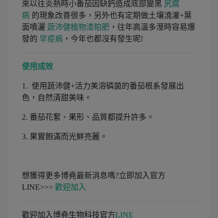
來以往炎熱時小番茄因缺鈣造成底部變黑
尻腐
病
的現象改善很多，另外也有定期做土壤澆灌+葉
面噴灑
蔬沛健植物渣粕肥
，往年高溫多溼時容易爆
發的
早疫病
，今年也都沒有發生呢!
使用成效
1. 使用蔬沛健+活力美溶磷菌的番茄根系發展出
色，自然清甜美味。
2. 番茄花絮、果形、品質都提升許多。
3. 果實飽滿而光鮮亮麗。
想獲得更多博堯最新消息嗎?立即加入官方
LINE>>>
歡迎加入
歡迎加入博堯生物科技官方
LINE