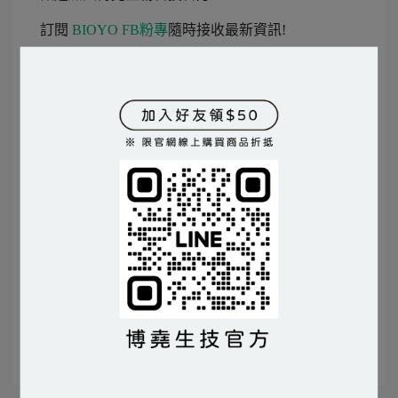
訂閱
BIOYO FB粉專
隨時接收最新資訊!
BIOYO案例分享｜
家畜
/
家禽
/
植物
/
水產
/
犬貓
PINKOI｜
www.pinkoi.com/store/bioyo-biotech
博堯團隊將繼續努力開發更多優質的益生菌相關產
品！
文章分類
活力美
蔬沛健
植物
小番茄
植物渣粕肥
溶磷菌微生物肥料