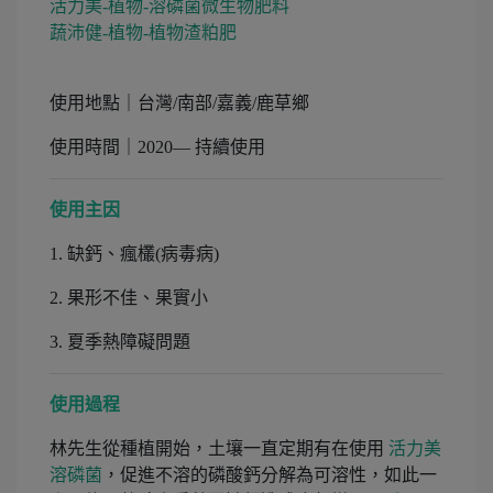
活力美-植物-
溶磷菌微生物肥料
蔬沛健-植物-植物渣粕肥
使用地點｜台灣/南部/嘉義/鹿草鄉
使用時間｜2020— 持續使用
使用主因
1. 缺鈣、瘋欉(病毒病)
2. 果形不佳、果實小
3. 夏季熱障礙問題
使用過程
林先生從種植開始，土壤一直定期有在使用
活力美
溶磷菌
，促進不溶的磷酸鈣分解為可溶性，如此一