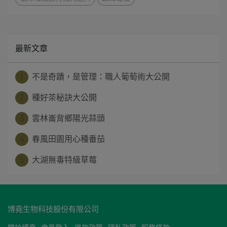
最新文章
1
不是奇蹟，是管理：職人葡萄術大公開
2
種好茶秘訣大公開
3
雲林崙背鄉陽光蒜頭
4
春風田園用心種番茄
5
大湖無毒特級草莓
博堯生物科技股份有限公司