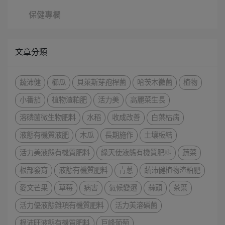
保健專欄
文章分類
蔬沛健
櫛瓜
貝萊斯芽孢桿菌
哈茨木黴菌
植物
小番茄
植物渣粕肥
活力美
高麗菜生長
溶磷菌微生物肥料
水稻
收成改善
白葉枯病
液態有機質液肥
木瓜
長期施作
土壤板結
活力美液態有機質肥料
綠天使液態有機質肥料
蔬菜
根部發育
液態有機質肥料
青蔥
蔬沛健植物渣粕肥
愛文芒果
草莓
病害
氣候變遷
蒜頭
茶葉
活力優液態雜項有機質肥料
活力美溶磷菌
根沛旺液態有機質肥料
巨峰葡萄