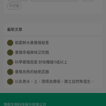
午仔魚
最新文章
1
蝦愛鮮水產養殖秘笈
2
養殖幸福美味艾吃蝦
3
科學養殖態度 好收穫破9成以上
4
養殖烏魚的秘密武器
5
以友善水、土、環境為價值，建立自然魚塭生⋯
博堯生物科技股份有限公司