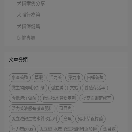
犬貓案例分享
犬貓行為篇
犬貓保健篇
保健專欄
文章分類
水產養殖
草蝦
活力美
淨力康
白蝦養殖
微生物飼料添加劑
弧立滅
文蛤
養殖存活率
降低海洋弧菌
微生物水質穩定劑
提高白蝦育成率
活力美液態有機質肥料
虱目魚
弧立滅微生物水質改良劑
烏魚
短小芽孢桿菌
淨力康plus
弧立滅-水產-微生物飼料添加物
金目鱸