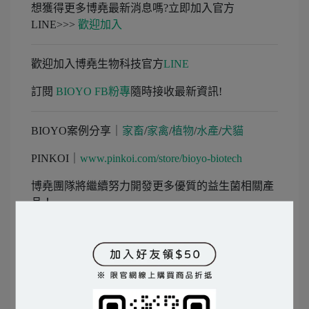
想獲得更多博堯最新消息嗎?立即加入官方
LINE>>>
歡迎加入
歡迎加入博堯生物科技官方
LINE
訂閱
BIOYO FB粉專
隨時接收最新資訊!
BIOYO案例分享｜
家畜
/
家禽
/
植物
/
水產
/
犬貓
PINKOI｜
www.pinkoi.com/store/bioyo-biotech
博堯團隊將繼續努力開發更多優質的益生菌相關產
品！
文章分類
水產養殖
烏魚