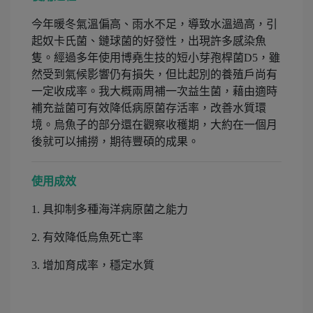
今年暖冬氣溫偏高、雨水不足，導致水溫過高，引
起奴卡氏菌、鏈球菌的好發性，出現許多感染魚
隻。經過多年使用博堯生技的短小芽孢桿菌D5，雖
然受到氣候影響仍有損失，但比起別的養殖戶尚有
一定收成率。我大概兩周補一次益生菌，藉由適時
補充益菌可有效降低病原菌存活率，改善水質環
境。烏魚子的部分還在觀察收穫期，大約在一個月
後就可以捕撈，期待豐碩的成果。
使用成效
1. 具抑制多種海洋病原菌之能力
2. 有效降低烏魚死亡率
3. 增加育成率，穩定水質