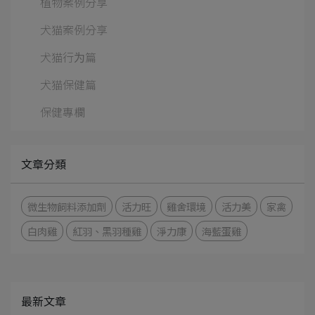
植物案例分享
犬猫案例分享
犬猫行为篇
犬猫保健篇
保健專欄
文章分類
微生物飼料添加劑
活力旺
雞舍環境
活力美
家禽
白肉雞
紅羽、黑羽種雞
淨力康
海藍蛋雞
最新文章