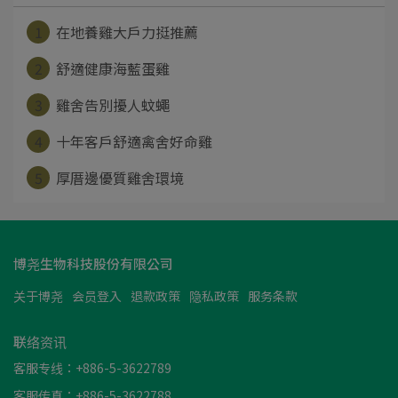
1
在地養雞大戶力挺推薦
2
舒適健康海藍蛋雞
3
雞舍告別擾人蚊蠅
4
十年客戶舒適禽舍好命雞
5
厚厝邊優質雞舍環境
博尧生物科技股份有限公司
关于博尧
会员登入
退款政策
隐私政策
服务条款
联络资讯
客服专线：+886-5-3622789
客服传真：+886-5-3622788