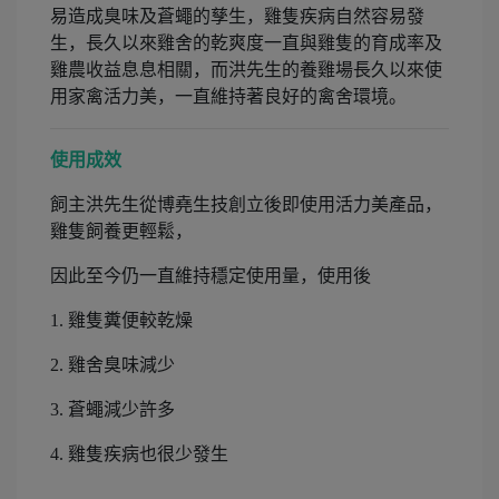
易造成臭味及蒼蠅的孳生，雞隻疾病自然容易發
生，長久以來雞舍的乾爽度一直與雞隻的育成率及
雞農收益息息相關，而洪先生的養雞場長久以來使
用家禽活力美，一直維持著良好的禽舍環境。
使用成效
飼主洪先生從博堯生技創立後即使用活力美產品，
雞隻飼養更輕鬆，
因此至今仍一直維持穩定使用量，使用後
1. 雞隻糞便較乾燥
2. 雞舍臭味減少
3. 蒼蠅減少許多
4. 雞隻疾病也很少發生