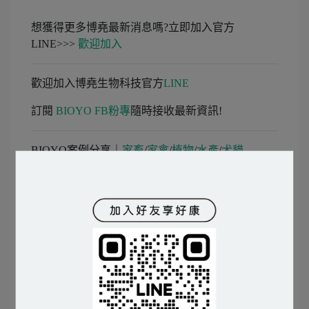
想獲得更多博堯最新消息嗎?立即加入官方
LINE>>>
歡迎加入
歡迎加入博堯生物科技官方
LINE
訂閱
BIOYO FB粉專
隨時接收最新資訊!
BIOYO案例分享｜
家畜
/
家禽
/
植物
/
水產
/
犬貓
PINKOI｜
www.pinkoi.com/store/bioyo-biotech
博堯團隊將繼續努力開發更多優質的益生菌相關產
品！