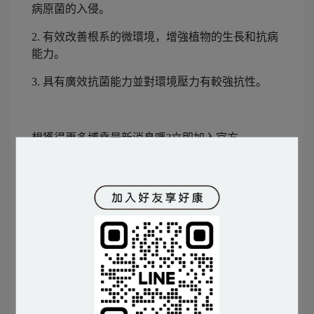
病原菌的入侵。
2. 有效改善根系的微環境，增強植物的生長和抗病
能力。
3. 具有廣效抗菌能力並對環境壓力有較強抗性。
想獲得更多博堯最新消息嗎?立即加入官方
LINE>>>
歡迎加入
歡迎加入博堯生物科技官方
LINE
訂閱
BIOYO FB粉專
隨時接收最新資訊!
BIOYO案例分享｜
家畜
/
家禽
/
植物
/
水產
/
犬貓
PINKOI｜
www.pinkoi.com/store/bioyo-biotech