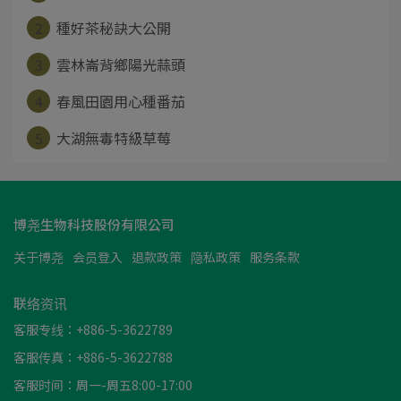
2
種好茶秘訣大公開
3
雲林崙背鄉陽光蒜頭
4
春風田園用心種番茄
5
大湖無毒特級草莓
博尧生物科技股份有限公司
关于博尧
会员登入
退款政策
隐私政策
服务条款
联络资讯
客服专线：+886-5-3622789
客服传真：+886-5-3622788
客服时间：周一-周五8:00-17:00