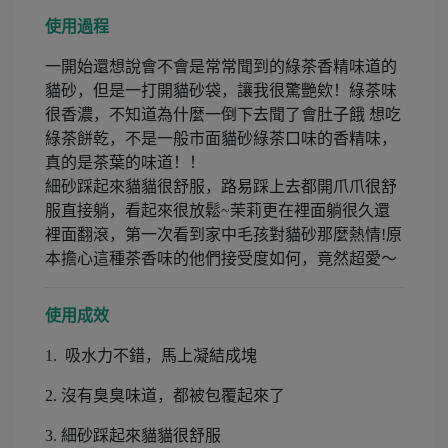
使用過程
一開始還想說會不會是常常聞到的綠茶香精味道的
貓砂，但是一打開貓砂袋，讓我很驚艷欸！綠茶味
很香濃，不知道為什麼一倒下去聞了會肚子餓 想吃
綠茶餅乾，不是一般市面貓砂綠茶口味的香精味，
真的是茶葉的味道！！
細砂踩起來貓貓很舒服，路易踩上去都開爪爪很舒
服直接躺，看起來很放鬆~茉莉更在裡面躺很久還
裡面翻滾，第一次看到家中毛孩對貓砂那麼熱情!原
本擔心這種茶香味的他們接受度如何，竟然超愛～
使用成效
1. 吸水力不錯，馬上凝結成塊
2. 沒有臭臭味道，都被包覆起來了
3. 細砂踩起來貓貓很舒服