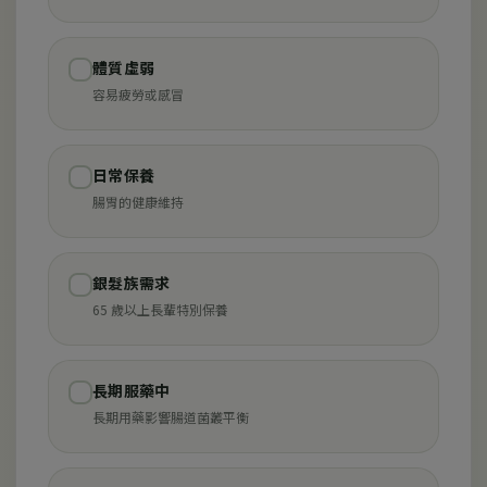
體質虛弱
✓
容易疲勞或感冒
日常保養
✓
腸胃的健康維持
銀髮族需求
✓
65 歲以上長輩特別保養
長期服藥中
✓
長期用藥影響腸道菌叢平衡