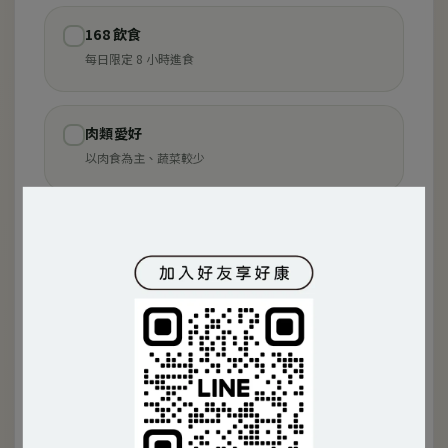
168 飲食
✓
每日限定 8 小時進食
肉類愛好
✓
以肉食為主、蔬菜較少
純素食
✓
完全不攝取動物性食品
生酮／低碳飲食
✓
嚴格控制碳水化合物攝取
冷飲冰品愛好
✓