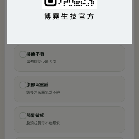
頻繁攝取冰飲、冰品
消化狀況
排便不順
✓
每週排便少於 3 次
腹部沉重感
✓
飯後常感脹氣或不適
腸胃敏感
✓
腹瀉或腸胃不適頻繁