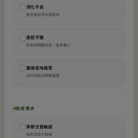
消化不良
✓
進食後容易有殘留感
食慾不振
✓
對食物興趣低落、進食量少
糞便氣味異常
✓
排泄物氣味明顯偏重
防禦需求
季節交替敏感
✓
換季容易不舒服