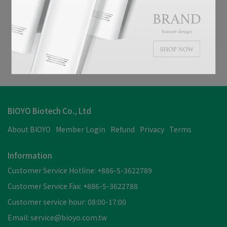
BIOYO Biotech Co., Ltd
About BIOYO
Member Login
Refund
Privacy
Terms
Information
Customer Service Hotline: +886-5-3622789
Customer Service Fax: +886-5-3622788
Customer service hour: 08:00-17:00
Email: service@bioyo.com.tw